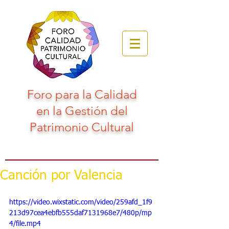
Foro para la Calidad
en la Gestión del
Patrimonio Cultural
Canción por Valencia
https://video.wixstatic.com/video/259afd_1f9
213d97cea4ebfb555daf7131968e7/480p/mp
4/file.mp4