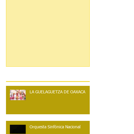
IBTM Americas 2018
Turismo de lujo
Entradas recientes
LA GUELAGUETZA DE OAXACA
Orquesta Sinfónica Nacional