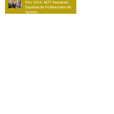
Fitur 2024. AEPT Asociación
Española de Profesionales del
Turismo
Archivo
enero de 2026
(1)
1 entrada
octubre de 2025
(1)
1 entrada
febrero de 2025
(1)
1 entrada
noviembre de 2024
(3)
3 entradas
julio de 2024
(1)
1 entrada
mayo de 2024
(3)
3 entradas
diciembre de 2023
(1)
1 entrada
abril de 2023
(1)
1 entrada
abril de 2022
(1)
1 entrada
marzo de 2022
(1)
1 entrada
agosto de 2021
(1)
1 entrada
junio de 2021
(2)
2 entradas
mayo de 2021
(1)
1 entrada
noviembre de 2020
(1)
1 entrada
abril de 2020
(1)
1 entrada