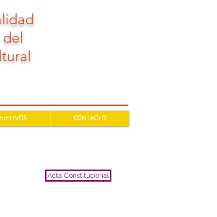
alidad
 del
tural
BJETIVOS
CONTACTO
Acta Constitucional